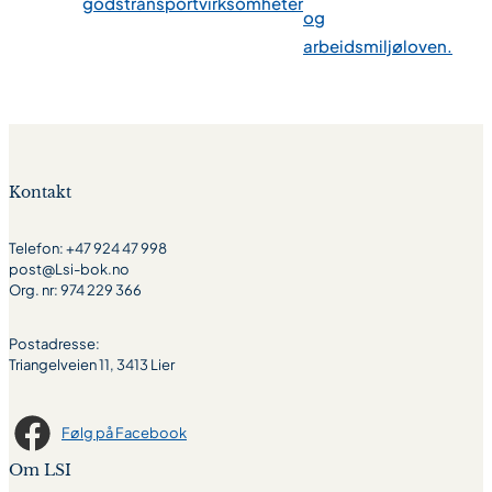
godstransportvirksomheter
og
arbeidsmiljøloven.
Kontakt
Telefon: +47 924 47 998
post@Lsi-bok.no
Org. nr: 974 229 366
Postadresse:
Triangelveien 11, 3413 Lier
Følg på Facebook
Om LSI