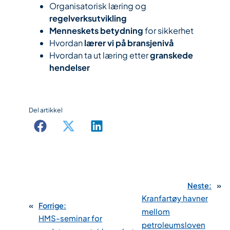
Organisatorisk læring og
regelverksutvikling
Menneskets betydning
for sikkerhet
Hvordan
lærer vi på bransjenivå
Hvordan ta ut læring etter
granskede
hendelser
Del artikkel
Neste:
»
Kranfartøy havner
«
Forrige:
mellom
HMS-seminar for
petroleumsloven