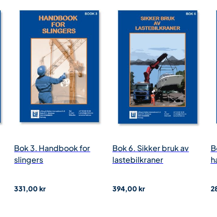
Bok 3. Handbook for
Bok 6. Sikker bruk av
B
slingers
lastebilkraner
h
VNR.:
111E
VNR.:
128
V
331,00
kr
394,00
kr
2
Noorsi medlem:
252,00
kr
Noorsi medlem:
299,00
kr
N