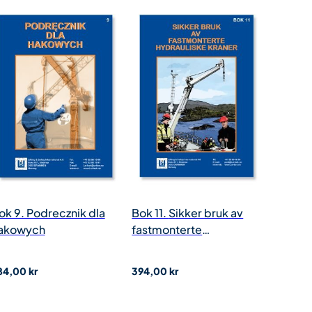
ok 9. Podrecznik dla
Bok 11. Sikker bruk av
akowych
fastmonterte
hydrauliske kraner
NR.:
111P
VNR.:
230
84,00
kr
394,00
kr
oorsi medlem:
227,00
kr
Noorsi medlem:
299,00
kr