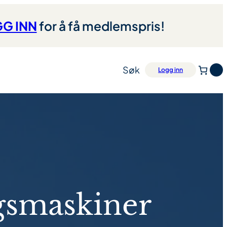
G INN
for å få medlemspris!
Søk
0
Logg inn
gsmaskiner