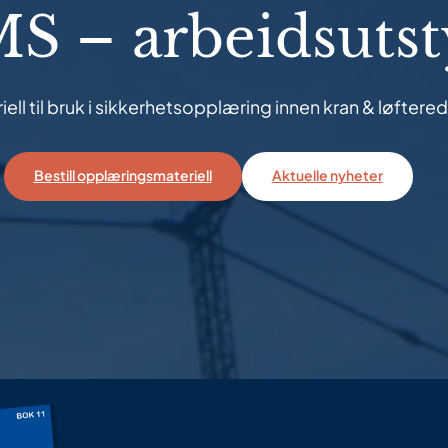
S – arbeidsutst
ll til bruk i sikkerhetsopplæring innen kran & løfter
Bestill opplæringsmateriell
Aktuelle nyheter