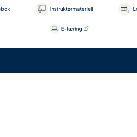
ebok
Instruktørmateriell
L
E-læring