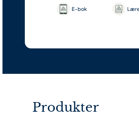
E-bok
Lær
Produkter