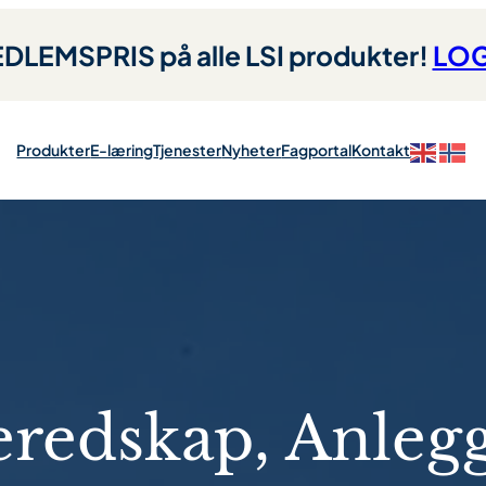
LEMSPRIS på alle LSI produkter!
LOG
Produkter
E-læring
Tjenester
Nyheter
Fagportal
Kontakt
eredskap, Anleg