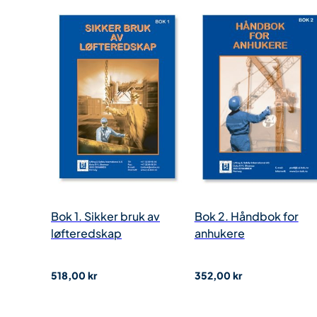
Bok 1. Sikker bruk av
Bok 2. Håndbok for
løfteredskap
anhukere
VNR.:
110
VNR.:
111
518,00
kr
352,00
kr
Noorsi medlem:
394,00
kr
Noorsi medlem:
268,00
kr