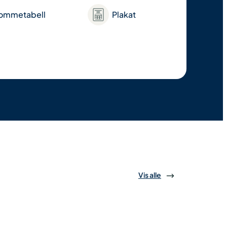
ommetabell
Plakat
Vis alle