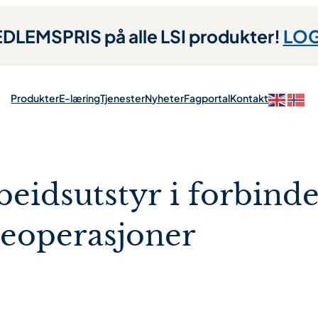
LEMSPRIS på alle LSI produkter!
LOG
Produkter
E-læring
Tjenester
Nyheter
Fagportal
Kontakt
beidsutstyr i forbinde
seoperasjoner