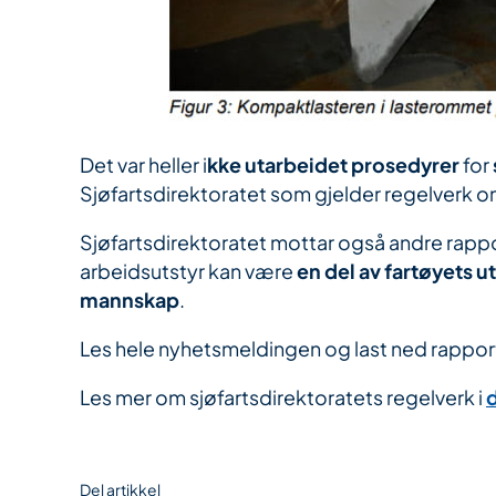
Det var heller i
kke utarbeidet prosedyrer
for
Sjøfartsdirektoratet som gjelder regelverk om
Sjøfartsdirektoratet mottar også andre rappor
arbeidsutstyr kan være
en del av fartøyets u
mannskap
.
Les hele nyhetsmeldingen og last ned rappo
Les mer om sjøfartsdirektoratets regelverk i
Del artikkel