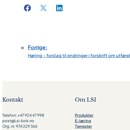
«
Forrige:
Høring – forslag til endringer i forskrift om utfø
Kontakt
Om LSI
Telefon: +47 924 47 998
Produkter
post@Lsi-bok.no
E-læring
Org. nr: 974 229 366
Tjenester