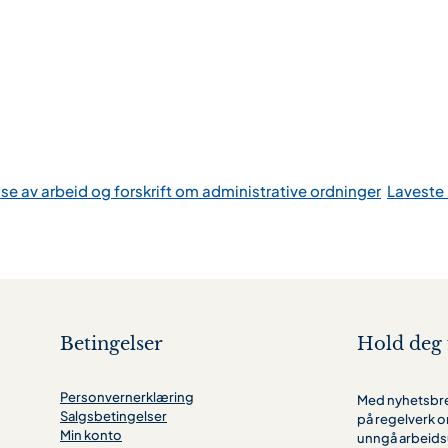
relse av arbeid og forskrift om administrative ordninger
Laveste 
Betingelser
Hold deg 
Personvernerklæring
Med nyhetsbrev
Salgsbetingelser
på regelverk o
Min konto
unngå arbeids