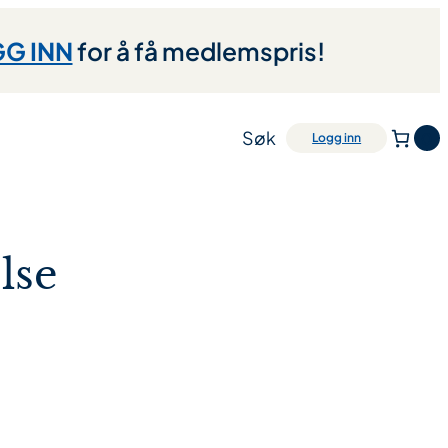
G INN
for å få medlemspris!
Søk
0
Logg inn
lse