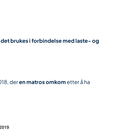
 det brukes i forbindelse med laste- og
018, der
en matros omkom
etter å ha