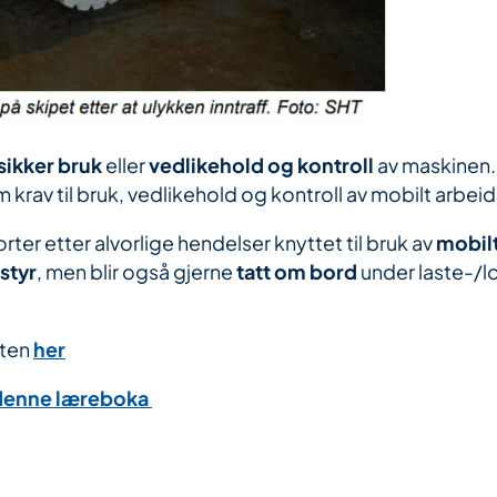
sikker bruk
eller
vedlikehold og kontroll
av maskinen.
 krav til bruk, vedlikehold og kontroll av mobilt arbei
ter etter alvorlige hendelser knyttet til bruk av
mobilt
tstyr
, men blir også gjerne
tatt om bord
under laste-/l
rten
her
denne læreboka