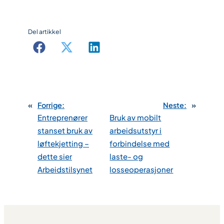
Del artikkel
«
Forrige:
Neste:
»
Entreprenører
Bruk av mobilt
stanset bruk av
arbeidsutstyr i
løftekjetting –
forbindelse med
dette sier
laste- og
Arbeidstilsynet
losseoperasjoner