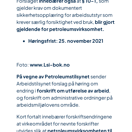
Forslaget
innebærer også
at
§ 10-1,
som
gjelder krav om dokumentert
sikkerhetsopplæring for arbeidsutstyr som
krever særlig forsiktighet ved bruk,
blir gjort
gjeldende for petroleumsvirksomhet.
Høringsfrist: 25. november 2021
Foto:
www.Lsi-bok.no
På vegne av Petroleumstilsynet
sender
Arbeidstilsynet forslag på høring om
endring i
forskrift om utførelse av arbeid
,
og forskrift om administrative ordninger på
arbeidsmiljølovens område.
Kort fortalt innebærer forskriftsendringene
at virkeområdet for nevnte forskrifter
utvides slik at
petroleumsvirksomheten til