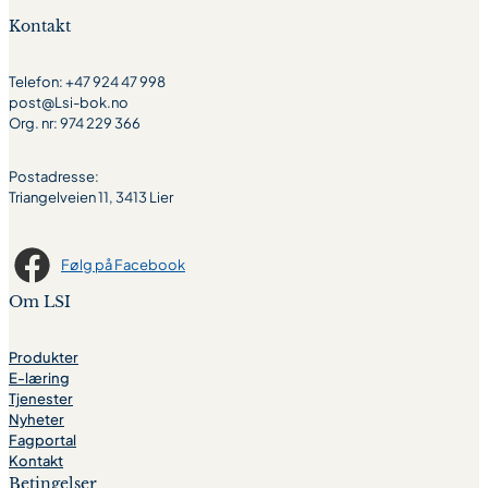
Kontakt
Telefon: +47 924 47 998
post@Lsi-bok.no
Org. nr: 974 229 366
Postadresse:
Triangelveien 11, 3413 Lier
Følg på Facebook
Om LSI
Produkter
E-læring
Tjenester
Nyheter
Fagportal
Kontakt
Betingelser