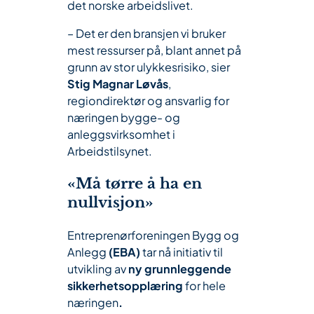
det norske arbeidslivet.
– Det er den bransjen vi bruker
mest ressurser på, blant annet på
grunn av stor ulykkesrisiko, sier
Stig Magnar Løvås
,
regiondirektør og ansvarlig for
næringen bygge- og
anleggsvirksomhet i
Arbeidstilsynet.
«Må tørre å ha en
nullvisjon»
Entreprenørforeningen Bygg og
Anlegg
(EBA)
tar nå initiativ til
utvikling av
ny grunnleggende
sikkerhetsopplæring
for hele
næringen
.