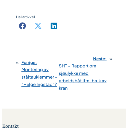
Del artikkel
Neste:
»
«
Forrige:
SHT – Rapport om
Montering av
sjøulykke med
ståltauklemmer –
arbeidsbåt ifm. bruk av
“Helge Ingstad”?
kran
Kontakt