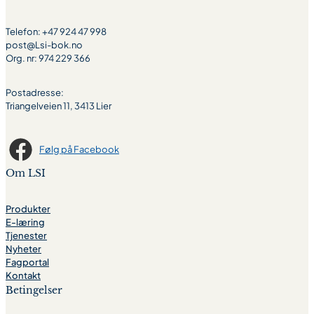
Telefon: +47 924 47 998
post@Lsi-bok.no
Org. nr: 974 229 366
Postadresse:
Triangelveien 11, 3413 Lier
Følg på Facebook
Om LSI
Produkter
E-læring
Tjenester
Nyheter
Fagportal
Kontakt
Betingelser