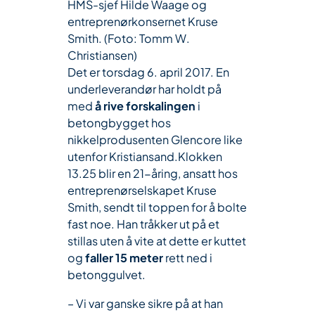
HMS-sjef Hilde Waage og
entreprenørkonsernet Kruse
Smith. (Foto: Tomm W.
Christiansen)
Det er torsdag 6. april 2017. En
underleverandør har holdt på
med
å rive forskalingen
i
betongbygget hos
nikkelprodusenten Glencore like
utenfor Kristiansand.Klokken
13.25 blir en 21-åring, ansatt hos
entreprenørselskapet Kruse
Smith, sendt til toppen for å bolte
fast noe. Han tråkker ut på et
stillas uten å vite at dette er kuttet
og
faller 15 meter
rett ned i
betonggulvet.
– Vi var ganske sikre på at han