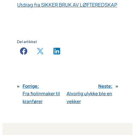
Utdrag fra SIKKER BRUK AV LØFTEREDSKAP
Del artikkel
«
Forrige:
Neste:
»
Fra fiolinmaker til
Alvorlig ulykke ble en
kranfører
vekker