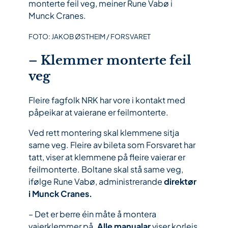
monterte feil veg, meiner Rune Vabø i
Munck Cranes.
FOTO: JAKOB ØSTHEIM / FORSVARET
– Klemmer monterte feil
veg
Fleire fagfolk NRK har vore i kontakt med
påpeikar at vaierane er feilmonterte.
Ved rett montering skal klemmene sitja
same veg. Fleire av bileta som Forsvaret har
tatt, viser at klemmene på fleire vaierar er
feilmonterte. Boltane skal stå same veg,
ifølge Rune Vabø, administrerande
direktør
i Munck Cranes.
– Det er berre éin måte å montera
vaierklemmer på.
Alle manualar
viser korleis