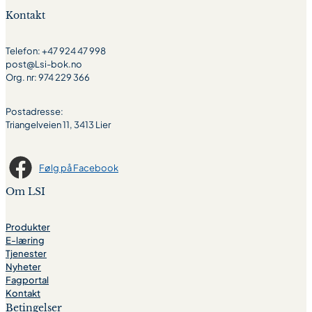
Kontakt
Telefon: +47 924 47 998
post@Lsi-bok.no
Org. nr: 974 229 366
Postadresse:
Triangelveien 11, 3413 Lier
Følg på Facebook
Om LSI
Produkter
E-læring
Tjenester
Nyheter
Fagportal
Kontakt
Betingelser