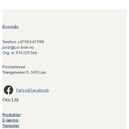
Kontakt
Telefon: +47 924 47 998
post@Lsi-bok.no
Org. nr: 974 229 366
Postadresse:
Triangelveien 11, 3413 Lier
Følg på Facebook
Om LSI
Produkter
E-læring
Tjenester