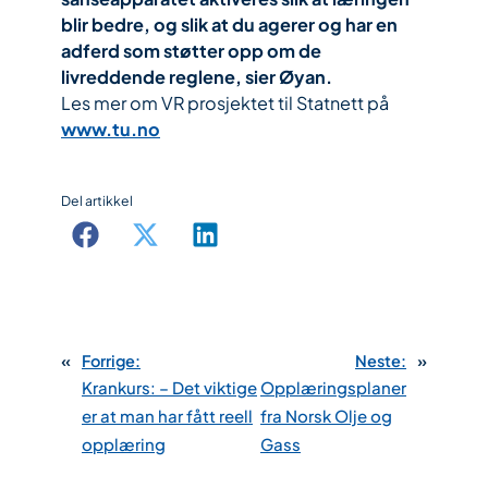
blir bedre, og slik at du agerer og har en
adferd som støtter opp om de
livreddende reglene, sier Øyan.
Les mer om VR prosjektet til Statnett på
www.tu.no
Del artikkel
«
Forrige:
Neste:
»
Krankurs: – Det viktige
Opplæringsplaner
er at man har fått reell
fra Norsk Olje og
opplæring
Gass