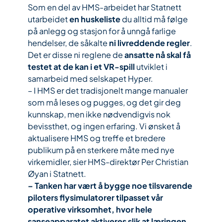
Som en del av HMS-arbeidet har Statnett
utarbeidet
en huskeliste
du alltid må følge
på anlegg og stasjon for å unngå farlige
hendelser, de såkalte
ni livreddende regler
.
Det er disse ni reglene de
ansatte nå skal få
testet at de kan i et VR-spill
utviklet i
samarbeid med selskapet Hyper.
– I HMS er det tradisjonelt mange manualer
som må leses og pugges, og det gir deg
kunnskap, men ikke nødvendigvis nok
bevissthet, og ingen erfaring. Vi ønsket å
aktualisere HMS og treffe et bredere
publikum på en sterkere måte med nye
virkemidler, sier HMS-direktør Per Christian
Øyan i Statnett.
– Tanken har vært å bygge noe tilsvarende
piloters flysimulatorer tilpasset vår
operative virksomhet, hvor hele
sanseapparatet aktiveres slik at læringen