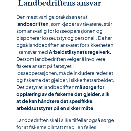
Landbedriftens ansvar
Den mest vanlige praksisen er at
landbedriften
, som kjøper av råvarene, står
som ansvarlig for losseoperasjonen og
disponerer losseutstyr og personell. Da har
også landbedriften ansvaret for sikkerheten
i samsvar med
Arbeidstilsynets regelverk.
Dersom landbedriften velger å involvere
fiskere ansatt på fartøyet i
losseoperasjonen, må de inkludere rederiet
og fiskerne det gjelder, i sikkerhetsarbeidet.
Det betyr at landbedriften
må sørge for
opplæring av de fiskerne det gjelder, slik
at de kan håndtere det spesifikke
arbeidsutstyret på en sikker måte
.
Landbedriften skal i slike tilfeller også sørge
for at fiskerne blir tatt med i en felles