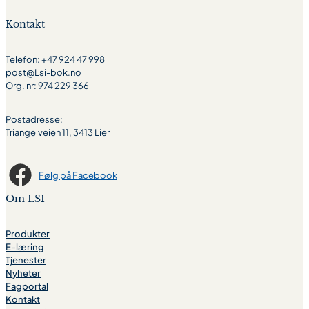
Kontakt
Telefon: +47 924 47 998
post@Lsi-bok.no
Org. nr: 974 229 366
Postadresse:
Triangelveien 11, 3413 Lier
Følg på Facebook
Om LSI
Produkter
E-læring
Tjenester
Nyheter
Fagportal
Kontakt