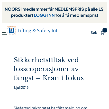
NOORSI medlemmer får MEDLEMSPRIS på alle LSI
produkter!
LOGG INN
for å få medlemspris!
0
Søk
Sikkerhetstiltak ved
losseoperasjoner av
fangst – Kran i fokus
1. juli 2019
Sjøfartsdirektoratet har fått melding om