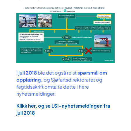
I
juli 2018
ble det også reist
spørsmål om
opplæring,
og Sjøfartsdirektoratet og
fagtidsskrift omtalte dette i flere
nyhetsmeldinger:
Klikk her, og se LSI-nyhetsmeldingen fra
juli 2018