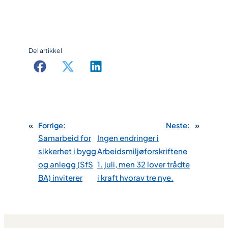
Del artikkel
«
Forrige:
Neste:
»
Samarbeid for
Ingen endringer i
sikkerhet i bygg
Arbeidsmiljøforskriftene
og anlegg (SfS
1. juli, men 32 lover trådte
BA) inviterer
i kraft hvorav tre nye.