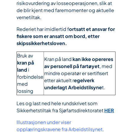
risikovurdering av losseoperasjonen, slik at
de blir kjent med faremomenter og aktuelle
vernetiltak.
Rederiet har imidlertid f
ortsatt et ansvar for
fiskere som er ansatt om bord, etter
skipssikkerhetsloven.
Bruk av
Kran på land
kan ikke opereres
kran på
av personell på fartøyet
, med
land
i
mindre operatør er sertifisert
forbindelse
etter aktuelt r
egelverk
med
underlagt Arbeidstilsyne
t.
lossing
Les og last ned hele rundskrivet som
Sikkerhetstiltak fra Sjøfartsdirektoratet
HER
Illustrasjonen under viser
opplæringskravene fra Arbeidstilsynet.