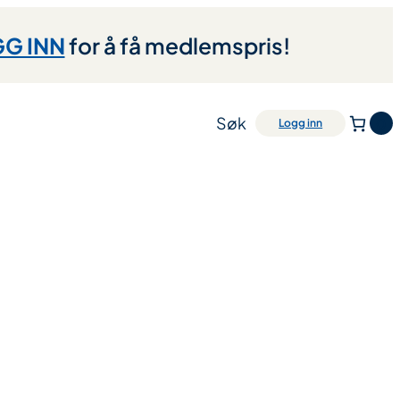
G INN
for å få medlemspris!
Søk
0
Logg inn