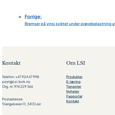
«
Forrige:
Bremser på vinsj sviktet under prøvebelastning a
Kontakt
Om LSI
Telefon: +47 924 47 998
Produkter
post@Lsi-bok.no
E-læring
Org. nr: 974 229 366
Tjenester
Nyheter
Fagportal
Postadresse:
Kontakt
Triangelveien 11, 3413 Lier