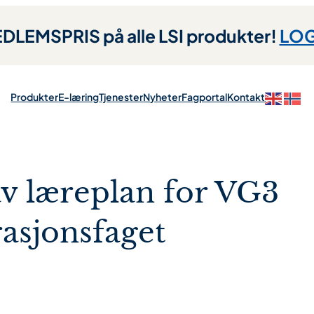
LEMSPRIS på alle LSI produkter!
LOG
Produkter
E-læring
Tjenester
Nyheter
Fagportal
Kontakt
v læreplan for VG3
asjonsfaget