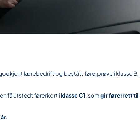
odkjent lærebedrift og bestått førerprøve i klasse B,
en få utstedt førerkort i
klasse C1
, som
gir førerrett t
 år.