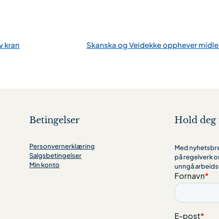
v kran
Skanska og Veidekke opphever midlert
Betingelser
Hold deg 
Personvernerklæring
Med nyhetsbrev
Salgsbetingelser
på regelverk o
Min konto
unngå arbeids