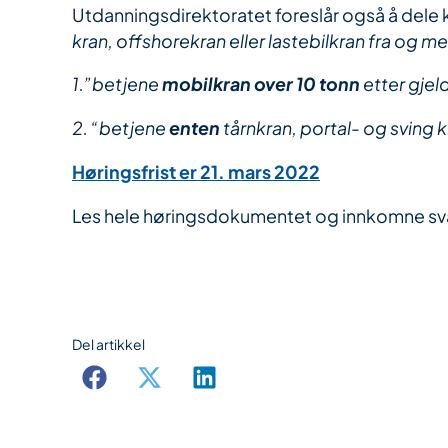
Utdanningsdirektoratet foreslår også å del
kran, offshorekran eller lastebilkran fra og m
1.”betjene
mobilkran over 10 tonn
etter gje
2. “betjene
enten
tårnkran, portal- og sving 
Høringsfrist er 21. mars 2022
Les hele høringsdokumentet og innkomne sv
Del artikkel