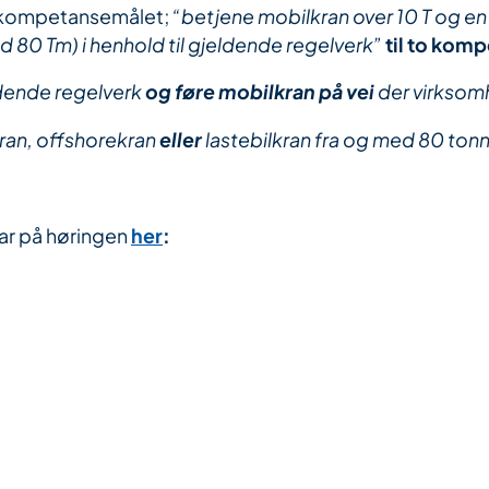
e kompetansemålet;
“betjene mobilkran over 10 T og en
ed 80 Tm) i henhold til gjeldende regelverk”
til to kom
ldende regelverk
og føre mobilkran på vei
der virksomh
kran, offshorekran
eller
lastebilkran fra og med 80 tonn
ar på høringen
her
: