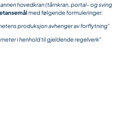
 annen hovedkran (tårnkran, portal- og sving
petansemål
med følgende formuleringer:
etens produksjon avhenger av forflytning”
meter i henhold til gjeldende regelverk”