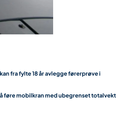
kan fra fylte 18 år avlegge førerprøve i
il å føre mobilkran med ubegrenset totalvekt