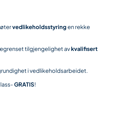
møter
vedlikeholdsstyring
en rekke
egrenset tilgjengelighet av
kvalifisert
rundighet i vedlikeholdsarbeidet.​
plass-
GRATIS
!