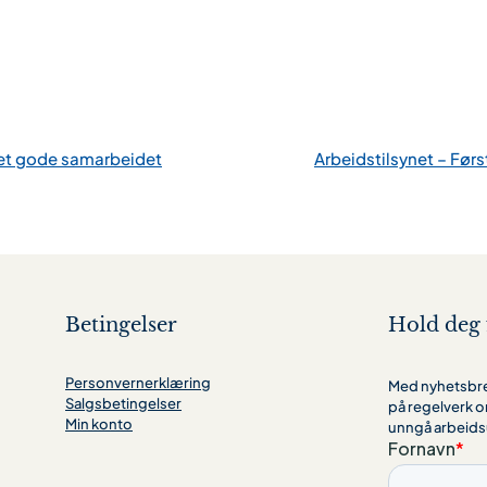
 det gode samarbeidet
Arbeidstilsynet – Førs
Betingelser
Hold deg 
Personvernerklæring
Med nyhetsbrev
Salgsbetingelser
på regelverk o
Min konto
unngå arbeids