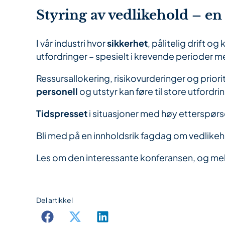
Styring av vedlikehold – en
I vår industri hvor
sikkerhet
, pålitelig drift 
utfordringer – spesielt i krevende perioder me
Ressursallokering, risikovurderinger og prio
personell
og utstyr kan føre til store utfordri
Tidspresset
i situasjoner med høy etterspørs
Bli med på en innholdsrik fagdag om vedlikeh
Les om den interessante konferansen, og me
Del artikkel