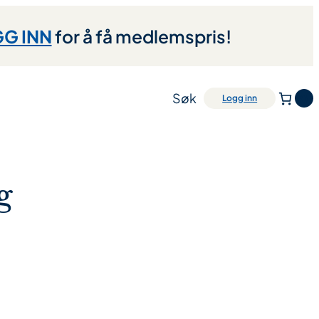
G INN
for å få medlemspris!
Søk
0
Logg inn
g