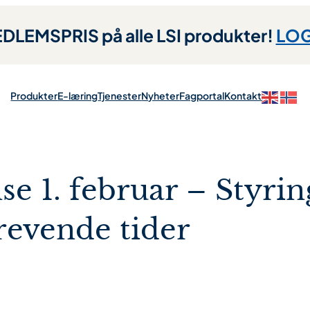
LEMSPRIS på alle LSI produkter!
LOG
Produkter
E-læring
Tjenester
Nyheter
Fagportal
Kontakt
se 1. februar – Styrin
krevende tider