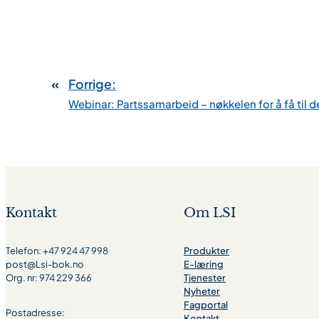
«
Forrige:
Webinar: Partssamarbeid – nøkkelen for å få til
Kontakt
Om LSI
Telefon: +47 924 47 998
Produkter
post@Lsi-bok.no
E-læring
Org. nr: 974 229 366
Tjenester
Nyheter
Fagportal
Postadresse:
Kontakt