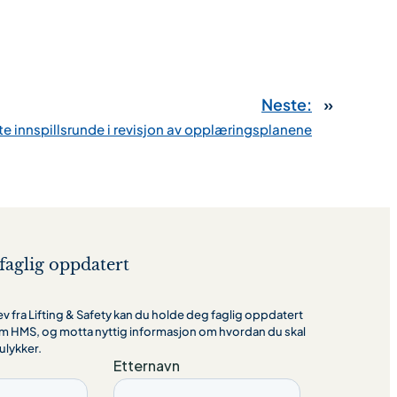
Neste:
»
te innspillsrunde i revisjon av opplæringsplanene
faglig oppdatert
 fra Lifting & Safety kan du holde deg faglig oppdatert
m HMS, og motta nyttig informasjon om hvordan du skal
ulykker.