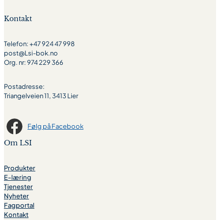
Kontakt
Telefon: +47 924 47 998
post@Lsi-bok.no
Org. nr: 974 229 366
Postadresse:
Triangelveien 11, 3413 Lier
Følg på Facebook
Om LSI
Produkter
E-læring
Tjenester
Nyheter
Fagportal
Kontakt