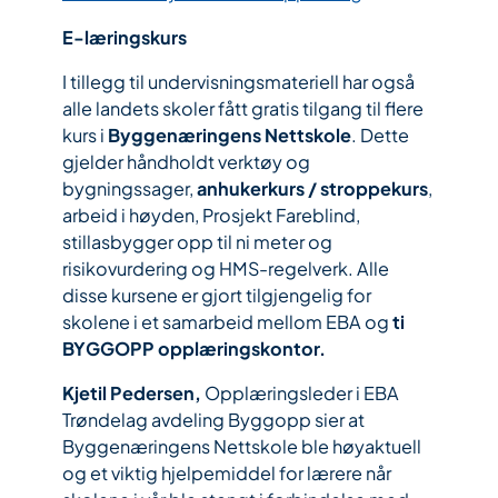
E-læringskurs
I tillegg til undervisningsmateriell har også
alle landets skoler fått gratis tilgang til flere
kurs i
Byggenæringens Nettskole
. Dette
gjelder håndholdt verktøy og
bygningssager,
anhukerkurs / stroppekurs
,
arbeid i høyden, Prosjekt Fareblind,
stillasbygger opp til ni meter og
risikovurdering og HMS-regelverk. Alle
disse kursene er gjort tilgjengelig for
skolene i et samarbeid mellom EBA og
ti
BYGGOPP opplæringskontor.
Kjetil Pedersen,
Opplæringsleder i EBA
Trøndelag avdeling Byggopp sier at
Byggenæringens Nettskole ble høyaktuell
og et viktig hjelpemiddel for lærere når