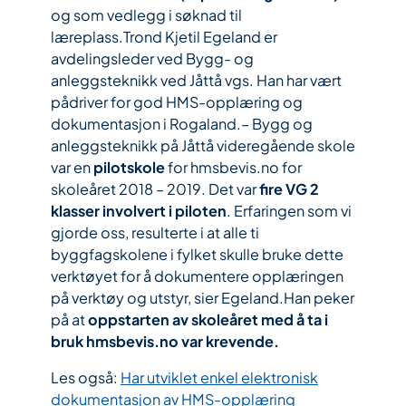
og som vedlegg i søknad til
læreplass.Trond Kjetil Egeland er
avdelingsleder ved Bygg- og
anleggsteknikk ved Jåttå vgs. Han har vært
pådriver for god HMS-opplæring og
dokumentasjon i Rogaland.– Bygg og
anleggsteknikk på Jåttå videregående skole
var en
pilotskole
for hmsbevis.no for
skoleåret 2018 – 2019. Det var
fire VG 2
klasser involvert i piloten
. Erfaringen som vi
gjorde oss, resulterte i at alle ti
byggfagskolene i fylket skulle bruke dette
verktøyet for å dokumentere opplæringen
på verktøy og utstyr, sier Egeland.Han peker
på at
oppstarten av skoleåret med å ta i
bruk hmsbevis.no var krevende.
Les også:
Har utviklet enkel elektronisk
dokumentasjon av HMS-opplæring