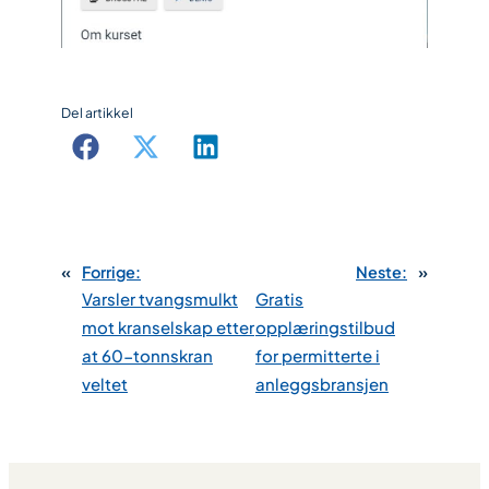
Del artikkel
«
Forrige:
Neste:
»
Varsler tvangsmulkt
Gratis
mot kranselskap etter
opplæringstilbud
at 60-tonnskran
for permitterte i
veltet
anleggsbransjen