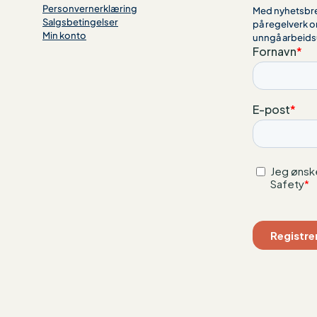
Personvernerklæring
Med nyhetsbrev
Salgsbetingelser
på regelverk o
Min konto
unngå arbeids