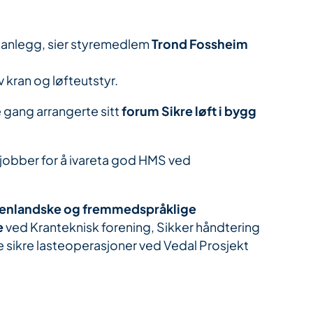
g anlegg, sier styremedlem
Trond Fossheim
 kran og løfteutstyr.
e gang arrangerte sitt
forum Sikre løft i bygg
jobber for å ivareta god HMS ved
tenlandske og fremmedspråklige
e
ved Kranteknisk forening, Sikker håndtering
e sikre lasteoperasjoner ved Vedal Prosjekt