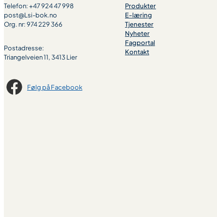
Telefon: +47 924 47 998
Produkter
post@Lsi-bok.no
E-læring
Org. nr: 974 229 366
Tjenester
Nyheter
Fagportal
Postadresse:
Kontakt
Triangelveien 11, 3413 Lier
Følg på Facebook