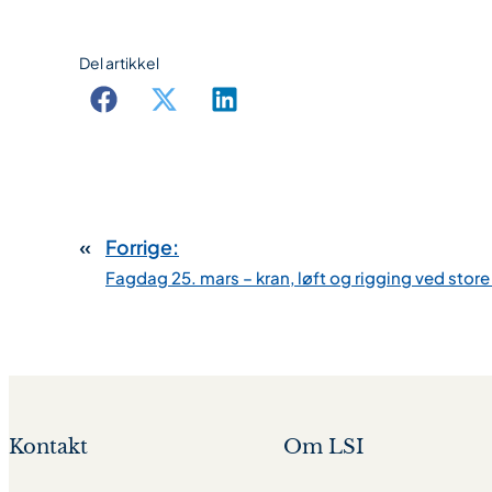
Del artikkel
«
Forrige:
Fagdag 25. mars – kran, løft og rigging ved stor
Kontakt
Om LSI