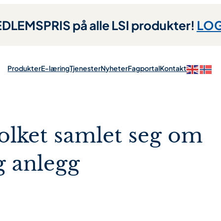
LEMSPRIS på alle LSI produkter!
LOG
Produkter
E-læring
Tjenester
Nyheter
Fagportal
Kontakt
folket samlet seg om
og anlegg