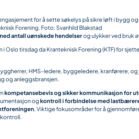
engasjement for å sette søkelys på sikre løft i bygg o
eknisk Forening. Foto: Svanhild Blakstad
 ned antall uønskede hendelser
og ulykker ved bruk av
 i Oslo tirsdag da Kranteknisk Forening (KTF) for sjett
byggherrer, HMS-ledere, byggeledere, kranførere, og 
gg og anleggsbransjen.
om
kompetansebevis og sikker kommunikasjon for u
dokumentasjon og
kontroll i forbindelse med lastbærer
tforeningen
, Viktige fokusområder for å gjennomfør
kontroll.