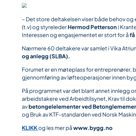
– Det store deltakelsen viser både behov og 
(t.v) og styreleder
Hermod Petterson
i Krant
Interessen og engasjementet er stort for å
få
Nærmere 60 deltakere var samlet i Vika Atrium
og anlegg (SLBA).
Forumet er en møteplass for entreprenører, 
gjennomføring av løfteoperasjoner innen by
På programmet var det blant annet innlegg 
arbeidstakere ved Arbeidtilsynet, Krav til 
av
betongelelementer ved Betonglememen
og Bruk av KTF-standarden ved Norsk Maskin
KLIKK
og les mer på
www.bygg.no