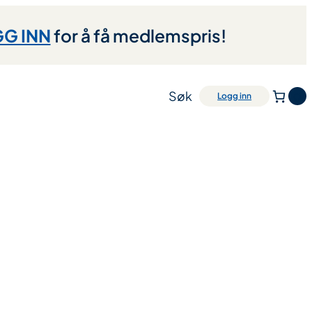
G INN
for å få medlemspris!
Søk
0
Logg inn