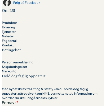
Følg på Facebook
Om LSI
Produkter
E-læring
Tjenester
Nyheter
Fagportal
Kontakt
Betingelser
Personvernerklæring
Salgsbetingelser
Min konto
Hold deg faglig oppdatert
Med nyhetsbrev fra Lifting & Safety kan du holde deg faglig
oppdatert på regelverk om HMS, og motta nyttig informasjon om
hvordan du skal unngå arbeidsulykker.