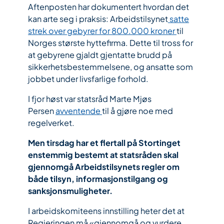
Aftenposten har dokumentert hvordan det
kan arte seg i praksis: Arbeidstilsynet
satte
strek over gebyrer for 800.000 kroner
til
Norges største hyttefirma. Dette til tross for
at gebyrene gjaldt gjentatte brudd på
sikkerhetsbestemmelsene, og ansatte som
jobbet under livsfarlige forhold.
I fjor høst var statsråd Marte Mjøs
Persen
avventende
til å gjøre noe med
regelverket.
Men tirsdag har et flertall på Stortinget
enstemmig bestemt at statsråden skal
gjennomgå Arbeidstilsynets regler om
både tilsyn, informasjonstilgang og
sanksjonsmuligheter.
I arbeidskomiteens innstilling heter det at
Regjeringen må «gjennomgå og vurdere