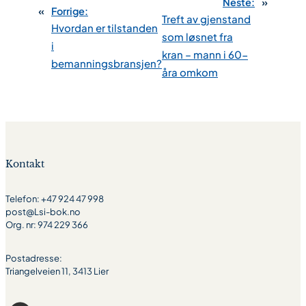
Neste:
»
«
Forrige:
Treft av gjenstand
Hvordan er tilstanden
som løsnet fra
i
kran – mann i 60-
bemanningsbransjen?
åra omkom
Kontakt
Telefon: +47 924 47 998
post@Lsi-bok.no
Org. nr: 974 229 366
Postadresse:
Triangelveien 11, 3413 Lier