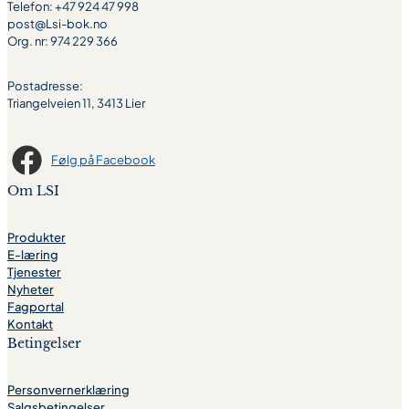
Telefon: +47 924 47 998
post@Lsi-bok.no
Org. nr: 974 229 366
Postadresse:
Triangelveien 11, 3413 Lier
Følg på Facebook
Om LSI
Produkter
E-læring
Tjenester
Nyheter
Fagportal
Kontakt
Betingelser
Personvernerklæring
Salgsbetingelser