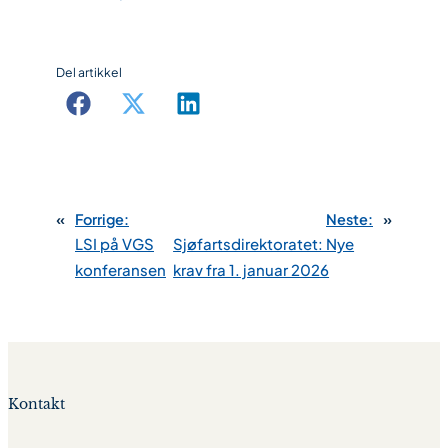
Del artikkel
«
Forrige:
Neste:
»
LSI på VGS
Sjøfartsdirektoratet: Nye
konferansen
krav fra 1. januar 2026
Kontakt