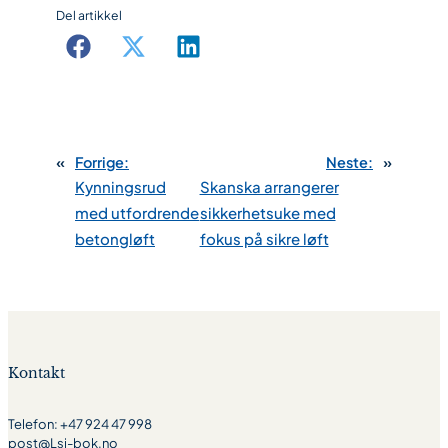
Del artikkel
«
Forrige:
Neste:
»
Kynningsrud
Skanska arrangerer
med utfordrende
sikkerhetsuke med
betongløft
fokus på sikre løft
Kontakt
Telefon: +47 924 47 998
post@Lsi-bok.no