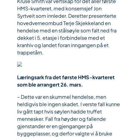
Kruse Smith var vertskap for det aller første
HMS-kvarteret, med konsernsjef Jon
Syrtveit som innleder. Deretter presenterte
hovedverneombud Terje Skjekkeland en
hendelse med en stålsøyle som falt ned fra
dekket i 5. etasje i forbindelse med et
kranhiv og landet foran inngangen på et
trappetårn.
Læringsark fra det første HMS-kvarteret
som ble arrangert 26. mars.
– Dette var en skummel hendelse, men
heldigvis ble ingen skadet. I verste fall kunne
liv gått tapt hvis søylen hadde truffet
mennesker. Fall fra høyder og fallende
gjenstander er en gjenganger på
byggeplasser, og derfor valgte vi å bruke