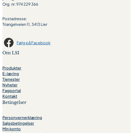
Org. nr: 974 229 366
Postadresse:
Triangelveien 11, 3413 Lier
Følg på Facebook
Om LSI
Produkter
E-læring
Tjenester
Nyheter
Fagportal
Kontakt
Betingelser
Personvernerklæring
Salgsbetingelser
Min konto