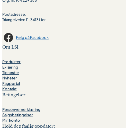
Org. nr: 974 229 366
Postadresse:
Triangelveien 11, 3413 Lier
Følg på Facebook
Om LSI
Produkter
E-læring
Tjenester
Nyheter
Fagportal
Kontakt
Betingelser
Personvernerklæring
Salgsbetingelser
Min konto
Hold deg faglig oppdatert