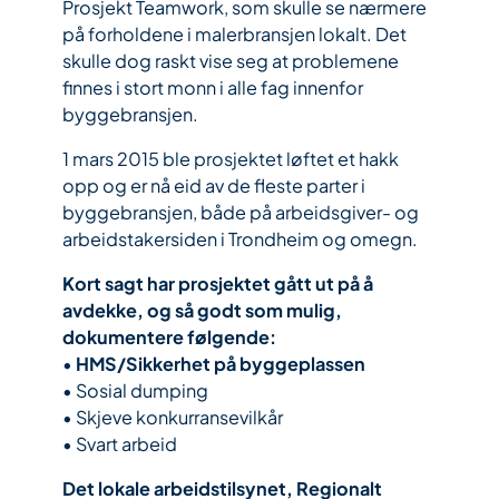
Prosjekt Teamwork, som skulle se nærmere
på forholdene i malerbransjen lokalt. Det
skulle dog raskt vise seg at problemene
finnes i stort monn i alle fag innenfor
byggebransjen.
1 mars 2015 ble prosjektet løftet et hakk
opp og er nå eid av de fleste parter i
byggebransjen, både på arbeidsgiver- og
arbeidstakersiden i Trondheim og omegn.
Kort sagt har prosjektet gått ut på å
avdekke, og så godt som mulig,
dokumentere følgende:
•
HMS/Sikkerhet på byggeplassen
• Sosial dumping
• Skjeve konkurransevilkår
• Svart arbeid
Det lokale arbeidstilsynet, Regionalt