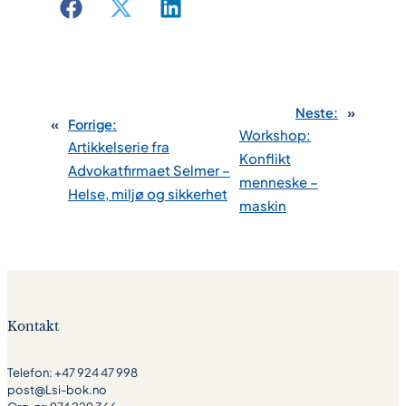
Neste:
»
«
Forrige:
Workshop:
Artikkelserie fra
Konflikt
Advokatfirmaet Selmer –
menneske –
Helse, miljø og sikkerhet
maskin
Kontakt
Telefon: +47 924 47 998
post@Lsi-bok.no