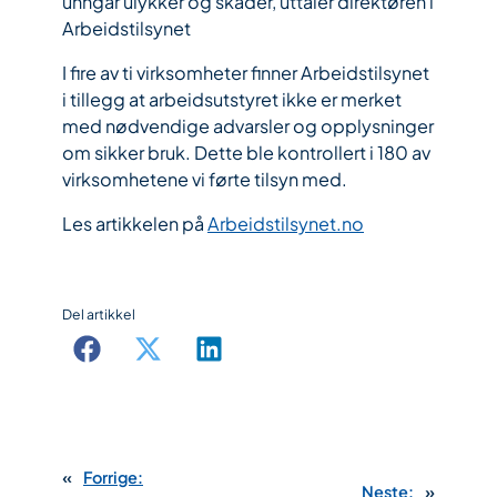
unngår ulykker og skader, uttaler direktøren i
Arbeidstilsynet
I fire av ti virksomheter finner Arbeidstilsynet
i tillegg at arbeidsutstyret ikke er merket
med nødvendige advarsler og opplysninger
om sikker bruk. Dette ble kontrollert i 180 av
virksomhetene vi førte tilsyn med.
Les artikkelen på
Arbeidstilsynet.no
Del artikkel
«
Forrige:
Neste:
»