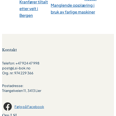
Kranfører tiltalt
Manglende opplæring i
etter velt i
bruk av farlige maskiner
Bergen
Kontakt
Telefon: +47 924 47 998
post@Lsi-bok.no
Org. nr: 974 229 366
Postadresse:
Triangelveien 11, 3413 Lier
Følg på Facebook
Om LSI