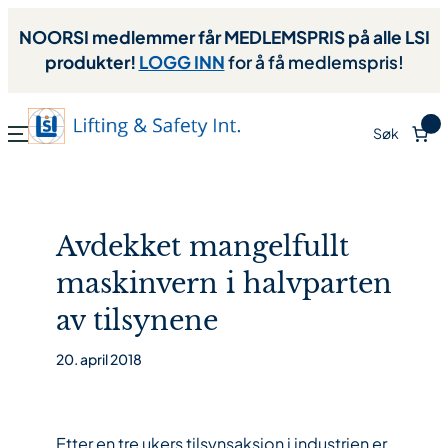
NOORSI medlemmer får MEDLEMSPRIS på alle LSI
produkter!
LOGG INN
for å få medlemspris!
0
Søk
Avdekket mangelfullt
maskinvern i halvparten
av tilsynene
20. april 2018
Etter en tre ukers tilsynsaksjon i industrien er