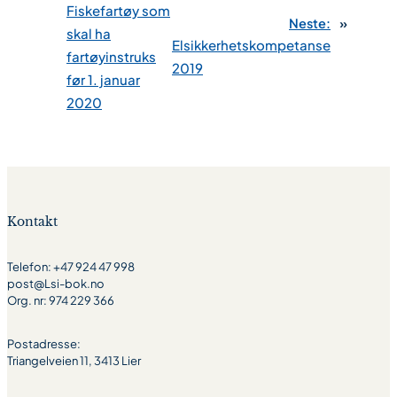
Fiskefartøy som
Neste:
»
skal ha
Elsikkerhetskompetanse
fartøyinstruks
2019
før 1. januar
2020
Kontakt
Telefon: +47 924 47 998
post@Lsi-bok.no
Org. nr: 974 229 366
Postadresse:
Triangelveien 11, 3413 Lier