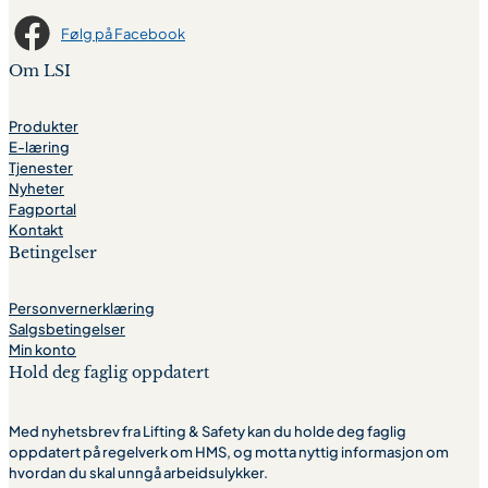
Følg på Facebook
Om LSI
Produkter
E-læring
Tjenester
Nyheter
Fagportal
Kontakt
Betingelser
Personvernerklæring
Salgsbetingelser
Min konto
Hold deg faglig oppdatert
Med nyhetsbrev fra Lifting & Safety kan du holde deg faglig
oppdatert på regelverk om HMS, og motta nyttig informasjon om
hvordan du skal unngå arbeidsulykker.