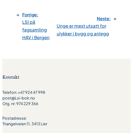
«
Forrige:
Neste:
»
LSI på
Unge er mest utsatt for
fagsamling
ulykker i bygg og anlegg
HAV i Bergen
Kontakt
Telefon: +47 924 47 998
post@Lsi-bok.no
Org. nr: 974 229 366
Postadresse:
Triangelveien 11, 3413 Lier