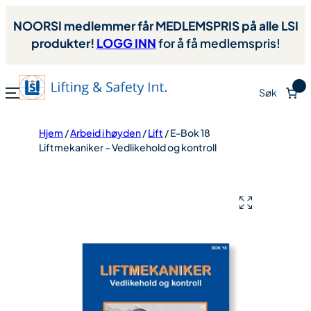
NOORSI medlemmer får MEDLEMSPRIS på alle LSI
produkter!
LOGG INN
for å få medlemspris!
0
Søk
Hjem
/
Arbeid i høyden
/
Lift
/ E-Bok 18
Liftmekaniker – Vedlikehold og kontroll