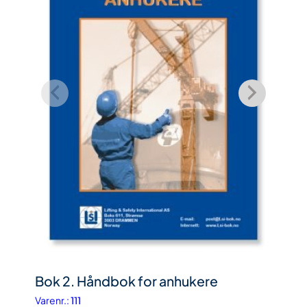
n
t
a
l
l
Bok 2. Håndbok for anhukere
Bok 
Varenr.:
111
Varenr