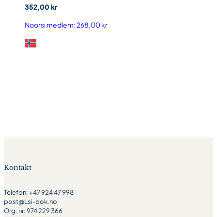
352,00
kr
518,
Noorsi medlem:
268,00
kr
Noors
Kontakt
Telefon: +47 924 47 998
post@Lsi-bok.no
Org. nr: 974 229 366