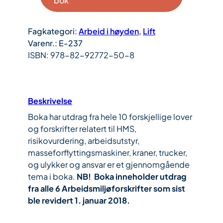
bok
8
L
Fagkategori:
Arbeid i høyden
, 
Lift
i
Varenr.:
E-237
f
ISBN:
978-82-92772-50-8
t
m
e
k
Beskrivelse
a
Boka har utdrag fra hele 10 forskjellige lover
n
og forskrifter relatert til HMS,
i
risikovurdering, arbeidsutstyr,
k
masseforflyttingsmaskiner, kraner, trucker,
e
og ulykker og ansvar er et gjennomgående
r
tema i boka.
NB! Boka inneholder utdrag
–
fra alle 6 Arbeidsmiljøforskrifter som sist
V
ble revidert 1. januar 2018.
e
d