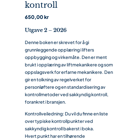
kontroll
650,00
kr
Utgave 2 – 2026
Denne boken er skrevet for å gi
grunnleggende opplæring i lifters
oppbygging og virkemåte. Den er ment
brukt i opplæring av liftmekanikere og som
oppslagsverk for erfarne mekanikere. Den
gir en tolkning av regelverket for
personløftere og en standardisering av
kontrollmetoder ved sakkyndig kontroll,
forankret i bransjen.
Kontrollveiledning: Du vil du finne en liste
over typiske kontrollpunkter ved
sakkyndig kontroll bakerst i boka.
Hvert punkt har en tilhørende