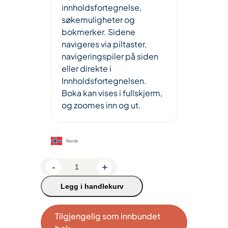
innholdsfortegnelse,
søkemuligheter og
bokmerker. Sidene
navigeres via piltaster,
navigeringspiler på siden
eller direkte i
Innholdsfortegnelsen.
Boka kan vises i fullskjerm,
og zoomes inn og ut.
Norsk
E
-
+
-
Legg i handlekurv
B
o
k
Tilgjengelig som innbundet
1