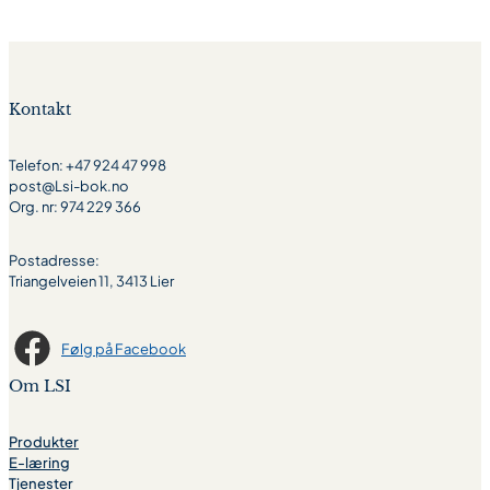
Kontakt
Telefon: +47 924 47 998
post@Lsi-bok.no
Org. nr: 974 229 366
Postadresse:
Triangelveien 11, 3413 Lier
Følg på Facebook
Om LSI
Produkter
E-læring
Tjenester