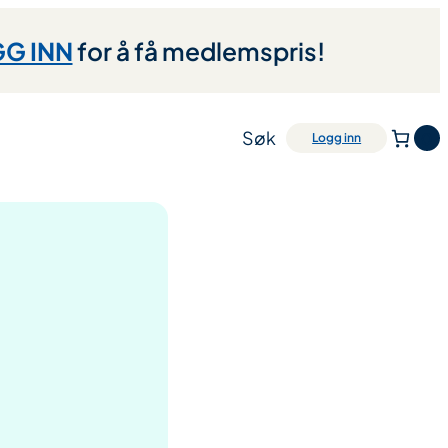
G INN
for å få medlemspris!
Søk
0
Logg inn