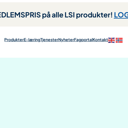
LEMSPRIS på alle LSI produkter!
LOG
Produkter
E-læring
Tjenester
Nyheter
Fagportal
Kontakt