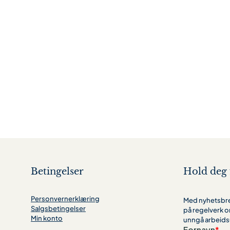
Betingelser
Hold deg 
Personvernerklæring
Med nyhetsbrev
Salgsbetingelser
på regelverk o
Min konto
unngå arbeids