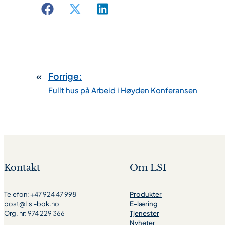
«
Forrige:
Fullt hus på Arbeid i Høyden Konferansen
Kontakt
Om LSI
Telefon: +47 924 47 998
Produkter
post@Lsi-bok.no
E-læring
Org. nr: 974 229 366
Tjenester
Nyheter