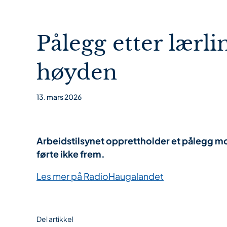
Pålegg etter lærli
høyden
13. mars 2026
Arbeidstilsynet opprettholder et pålegg mot
førte ikke frem.
Les mer på RadioHaugalandet
Del artikkel