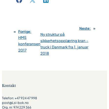
Neste:
»
«
Forrige:
Ny struktur på
HMS
sikkerhetsopplæring kran –
konferansen
truck i Danmark fra 1. januar
2017
2018
Kontakt
Telefon: +47 924 47 998
post@Lsi-bok.no
Org. nr: 974 229 366