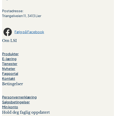
Postadresse:
Triangelveien 11, 3413 Lier
Følg på Facebook
Om LSI
Produkter
E-læring
Tjenester
Nyheter
Fagportal
Kontakt
Betingelser
Personvernerklæring
Salgsbetingelser
Min konto
Hold deg faglig oppdatert