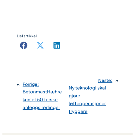
Del artikkel
Neste:
»
«
Forrige:
Ny teknologi skal
BetonmastHæhre
gjøre
kurset 50 ferske
løfteoperasjoner
anleggslærlinger
tryggere