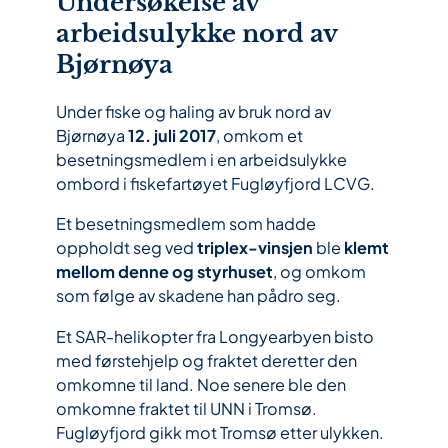
Undersøkelse av
arbeidsulykke nord av
Bjørnøya
Under fiske og haling av bruk nord av
Bjørnøya
12. juli 2017
, omkom et
besetningsmedlem i en arbeidsulykke
ombord i fiskefartøyet Fugløyfjord LCVG.
Et besetningsmedlem som hadde
oppholdt seg ved
triplex-vinsjen
ble
klemt
mellom denne og styrhuset
, og omkom
som følge av skadene han pådro seg.
Et SAR-helikopter fra Longyearbyen bisto
med førstehjelp og fraktet deretter den
omkomne til land. Noe senere ble den
omkomne fraktet til UNN i Tromsø.
Fugløyfjord gikk mot Tromsø etter ulykken.