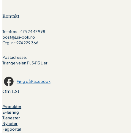
Kontakt
Telefon: +47 924 47 998
post@Lsi-bok.no
Org. nr: 974 229 366
Postadresse:
Triangelveien 11, 3413 Lier
Følg på Facebook
Om LSI
Produkter
E-læring
Tjenester
Nyheter
Fagportal