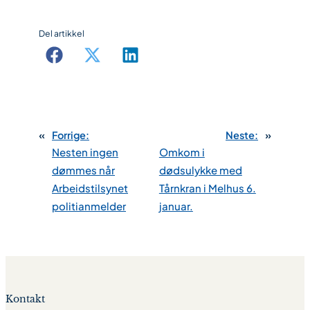
Del artikkel
«
Forrige:
Neste:
»
Nesten ingen
Omkom i
dømmes når
dødsulykke med
Arbeidstilsynet
Tårnkran i Melhus 6.
politianmelder
januar.
Kontakt