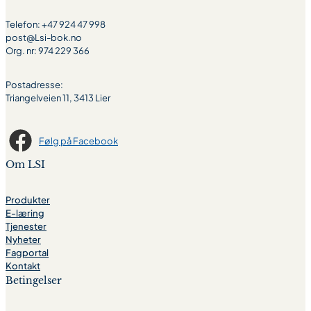
Telefon: +47 924 47 998
post@Lsi-bok.no
Org. nr: 974 229 366
Postadresse:
Triangelveien 11, 3413 Lier
Følg på Facebook
Om LSI
Produkter
E-læring
Tjenester
Nyheter
Fagportal
Kontakt
Betingelser