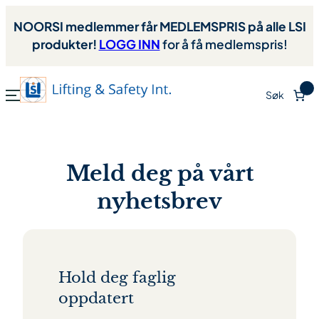
Hopp
NOORSI medlemmer får MEDLEMSPRIS på alle LSI
til
produkter!
LOGG INN
for å få medlemspris!
innhold
0
Søk
Meld deg på vårt
nyhetsbrev
Hold deg faglig
oppdatert