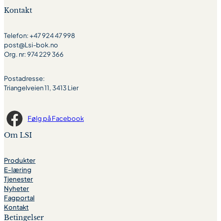
Kontakt
Telefon: +47 924 47 998
post@Lsi-bok.no
Org. nr: 974 229 366
Postadresse:
Triangelveien 11, 3413 Lier
Følg på Facebook
Om LSI
Produkter
E-læring
Tjenester
Nyheter
Fagportal
Kontakt
Betingelser