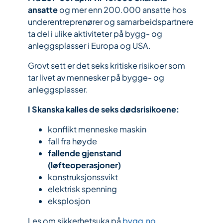
ansatte
og mer enn 200.000 ansatte hos
underentreprenører og samarbeidspartnere
ta del i ulike aktiviteter på bygg- og
anleggsplasser i Europa og USA.
Grovt sett er det seks kritiske risikoer som
tar livet av mennesker på bygge- og
anleggsplasser.
I Skanska kalles de seks dødsrisikoene:
konflikt menneske maskin
fall fra høyde
fallende gjenstand
(løfteoperasjoner)
konstruksjonssvikt
elektrisk spenning
eksplosjon
Les om sikkerhetsuka på
bygg.no