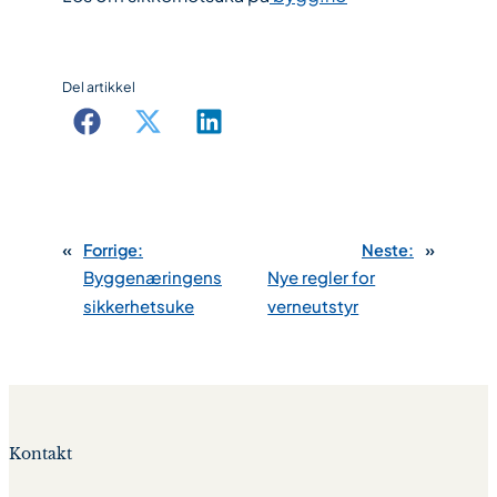
Del artikkel
«
Forrige:
Neste:
»
Byggenæringens
Nye regler for
sikkerhetsuke
verneutstyr
Kontakt