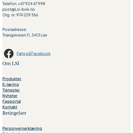
Telefon: +47 924 47 998
post@Lsi-bok.no
Org. nr: 974 229 366
Postadresse:
Triangelveien 11, 3413 Lier
Følg på Facebook
Om LSI
Produkter
E-læring
Tjenester
Nyheter
Fagportal
Kontakt
Betingelser
Personvernerklæring