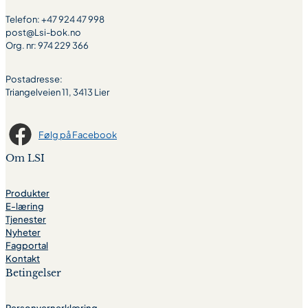
Telefon: +47 924 47 998
post@Lsi-bok.no
Org. nr: 974 229 366
Postadresse:
Triangelveien 11, 3413 Lier
Følg på Facebook
Om LSI
Produkter
E-læring
Tjenester
Nyheter
Fagportal
Kontakt
Betingelser
Personvernerklæring