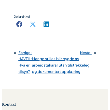
Del artikkel
«
Forrige:
Neste:
»
HAVTIL:
Mange stillas blir bygde av
Hva er
arbeidstakarar utan tilstrekkeleg
tilsyn?
og dokumentert opplæring
Kontakt