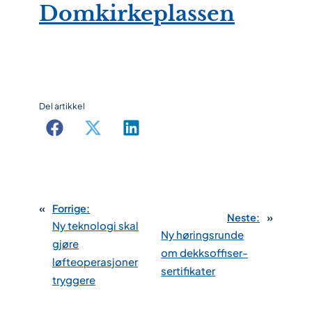
Domkirkeplassen
Del artikkel
«
Forrige:
Neste:
»
Ny teknologi skal
Ny høringsrunde
gjøre
om dekksoffiser-
løfteoperasjoner
sertifikater
tryggere