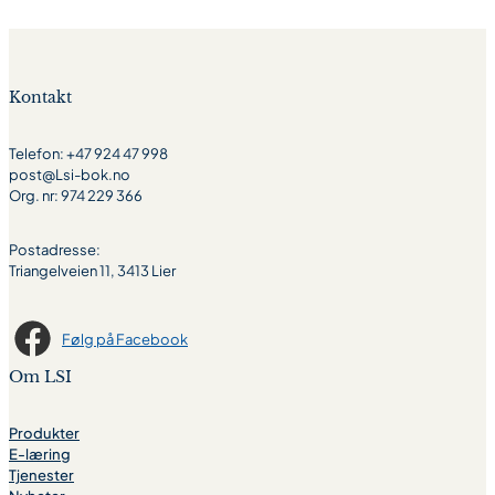
Kontakt
Telefon: +47 924 47 998
post@Lsi-bok.no
Org. nr: 974 229 366
Postadresse:
Triangelveien 11, 3413 Lier
Følg på Facebook
Om LSI
Produkter
E-læring
Tjenester