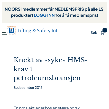
NOORSI medlemmer får MEDLEMSPRIS på alle LSI
produkter!
LOGG INN
for å få medlemspris!
0
Søk
Knekt av «syke» HMS-
krav i
petroleumsbransjen
8. desember 2015
En prosjektleder hos en større norsk