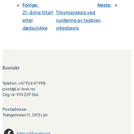
«
Forrige:
Neste:
»
21-åring tiltalt
Tilsynspraksis ved
etter
vurdering av fagbrev,
dødsulykke
yrkesbevis
Kontakt
Telefon: +47 924 47 998
post@Lsi-bok.no
Org. nr: 974 229 366
Postadresse:
Triangelveien 11, 3413 Lier
Følg på Facebook