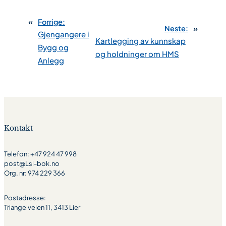
«
Forrige:
Neste:
»
Gjengangere i
Kartlegging av kunnskap
Bygg og
og holdninger om HMS
Anlegg
Kontakt
Telefon: +47 924 47 998
post@Lsi-bok.no
Org. nr: 974 229 366
Postadresse:
Triangelveien 11, 3413 Lier