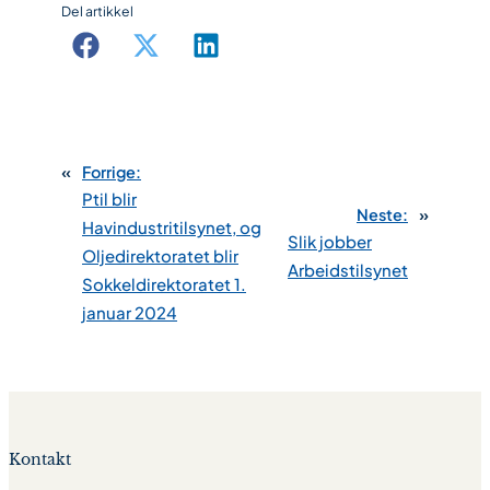
Del artikkel
«
Forrige:
Ptil blir
Neste:
»
Havindustritilsynet, og
Slik jobber
Oljedirektoratet blir
Arbeidstilsynet
Sokkeldirektoratet 1.
januar 2024
Kontakt