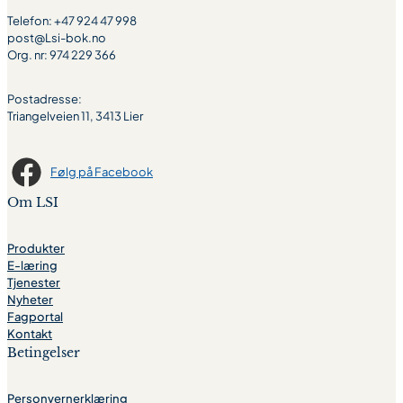
Telefon: +47 924 47 998
post@Lsi-bok.no
Org. nr: 974 229 366
Postadresse:
Triangelveien 11, 3413 Lier
Følg på Facebook
Om LSI
Produkter
E-læring
Tjenester
Nyheter
Fagportal
Kontakt
Betingelser
Personvernerklæring