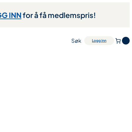
G INN
for å få medlemspris!
Søk
0
Logg inn