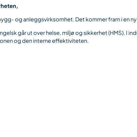
rheten,
ri og bygg- og anleggsvirksomhet. Det kommer fram i en 
v engelsk går ut over helse, miljø og sikkerhet (HMS). I i
nen og den interne effektiviteten.