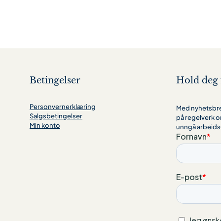
Betingelser
Hold deg 
Personvernerklæring
Med nyhetsbrev
Salgsbetingelser
på regelverk o
Min konto
unngå arbeids