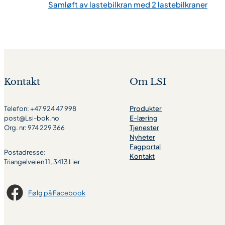
Samløft av lastebilkran med 2 lastebilkraner
Kontakt
Om LSI
Telefon: +47 924 47 998
Produkter
post@Lsi-bok.no
E-læring
Org. nr: 974 229 366
Tjenester
Nyheter
Fagportal
Postadresse:
Kontakt
Triangelveien 11, 3413 Lier
Følg på Facebook