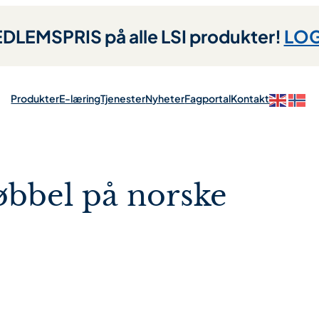
LEMSPRIS på alle LSI produkter!
LOG
Produkter
E-læring
Tjenester
Nyheter
Fagportal
Kontakt
øbbel på norske