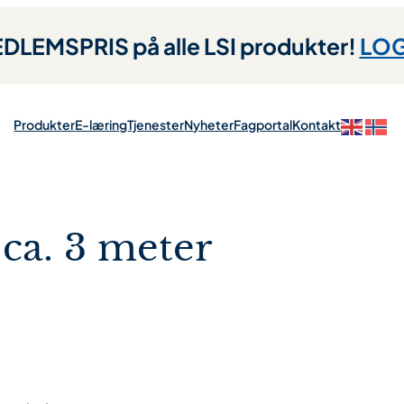
LEMSPRIS på alle LSI produkter!
LOG
Produkter
E-læring
Tjenester
Nyheter
Fagportal
Kontakt
 ca. 3 meter