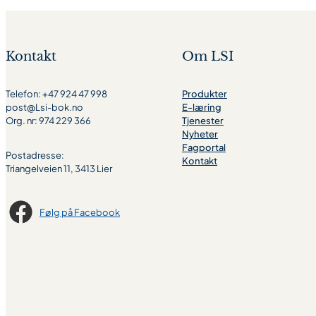
Kontakt
Om LSI
Telefon: +47 924 47 998
Produkter
post@Lsi-bok.no
E-læring
Org. nr: 974 229 366
Tjenester
Nyheter
Fagportal
Postadresse:
Kontakt
Triangelveien 11, 3413 Lier
Følg på Facebook