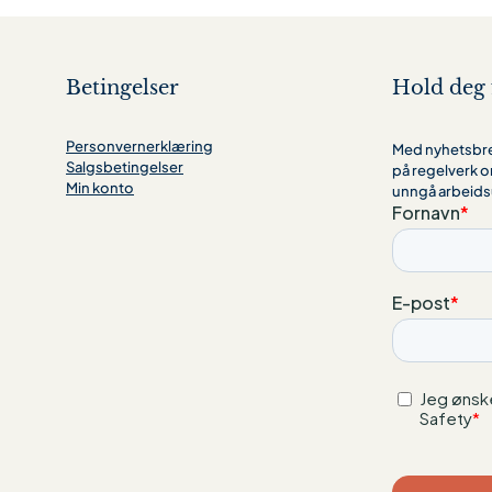
Betingelser
Hold deg 
Personvernerklæring
Med nyhetsbrev
Salgsbetingelser
på regelverk o
Min konto
unngå arbeids