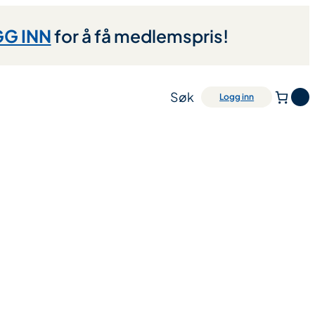
G INN
for å få medlemspris!
Søk
0
Logg inn