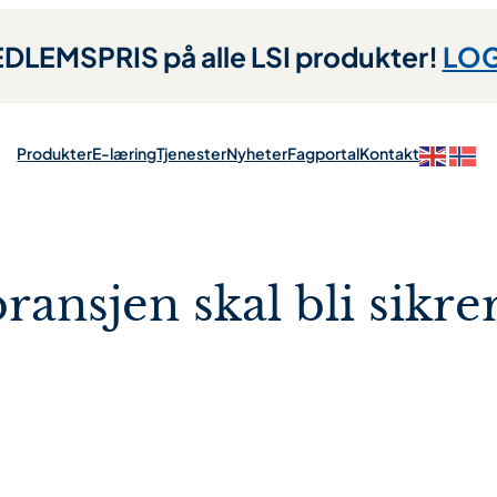
LEMSPRIS på alle LSI produkter!
LOG
Produkter
E-læring
Tjenester
Nyheter
Fagportal
Kontakt
ansjen skal bli sikre