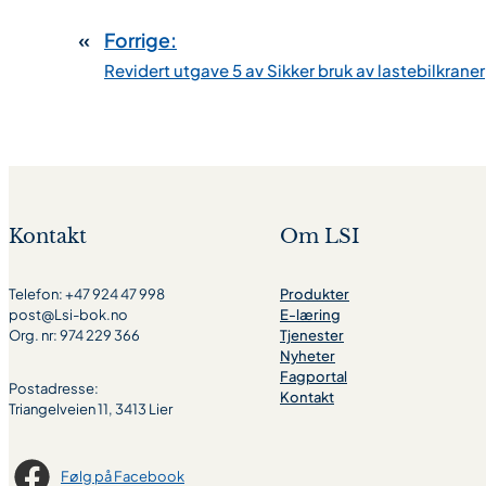
«
Forrige:
Revidert utgave 5 av Sikker bruk av lastebilkraner
Kontakt
Om LSI
Telefon: +47 924 47 998
Produkter
post@Lsi-bok.no
E-læring
Org. nr: 974 229 366
Tjenester
Nyheter
Fagportal
Postadresse:
Kontakt
Triangelveien 11, 3413 Lier
Følg på Facebook