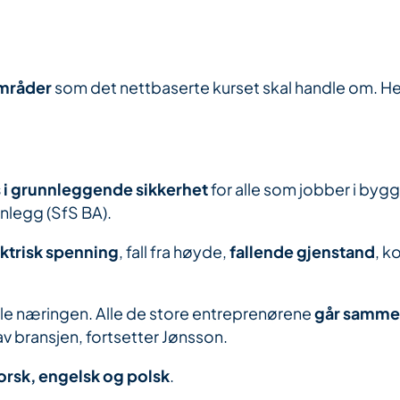
områder
som det nettbaserte kurset skal handle om. Her
s i grunnleggende sikkerhet
for alle som jobber i byg
nlegg (SfS BA).
ktrisk spenning
, fall fra høyde,
fallende gjenstand
, k
hele næringen. Alle de store entreprenørene
går samme
av bransjen, fortsetter Jønsson.
orsk, engelsk og polsk
.