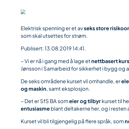
Elektrisk spenning er et av
seks store risiko
som skal utsettes for strøm.
Publisert: 13.08.2019 14:41.
– Vi er nå i gang med å lage et
nettbasert kur
Jønsson i Samarbeid for sikkerhet i bygg og a
De seks områdene kurset vil omhandle, er
ele
og maskin
, samt eksplosjon.
– Det er SfS BA som
eier og tilbyr
kurset til 
entusiasme
blant deltakerne her, og i resten 
Kurset vil bli tilgjengelig på flere språk, som
n