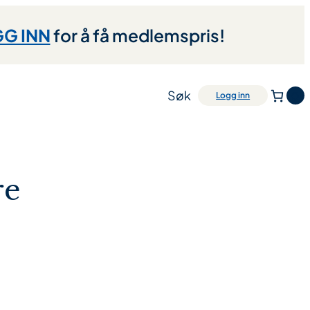
G INN
for å få medlemspris!
Søk
0
Logg inn
re