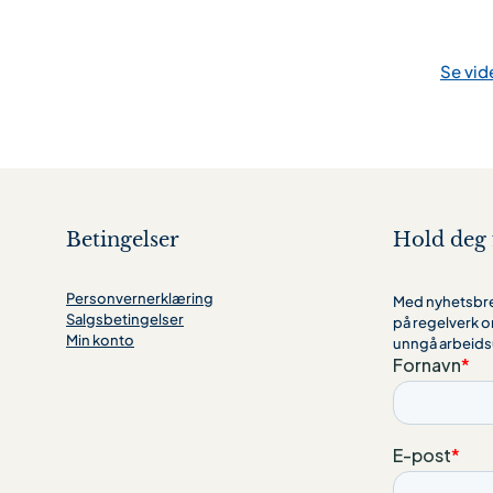
Se vid
Betingelser
Hold deg 
Personvernerklæring
Med nyhetsbrev
Salgsbetingelser
på regelverk o
Min konto
unngå arbeids