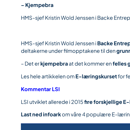
– Kjempebra
HMS-sjef Kristin Wold Jenssen i Backe Entrepr
HMS-sjef Kristin Wold Jenssen i
Backe Entre
deltakerne under filmopptakene til den
grun
– Det er
kjempebra
at det kommer en
felles
Les hele artikkelen om
E-læringskurset
for f
Kommentar LSI
LSI utviklet allerede i 2015
fire forskjellige 
Last ned infoark
om våre 4 populære E-læring