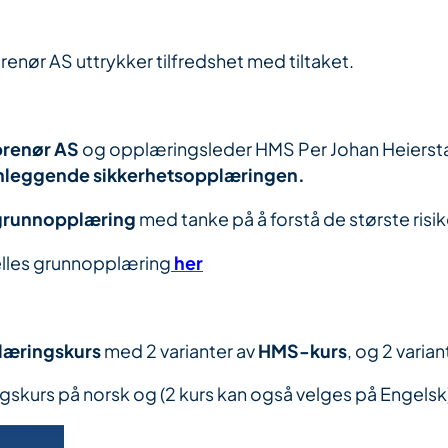
enør AS uttrykker tilfredshet med tiltaket.
prenør AS
og opplæringsleder HMS Per Johan Heiersta
nleggende sikkerhetsopplæringen.
 grunnopplæring
med tanke på å forstå de største ri
elles grunnopplæring
her
E-læringskurs
med 2 varianter av
HMS-kurs
, og 2 varia
skurs på norsk og (2 kurs kan også velges på Engelsk