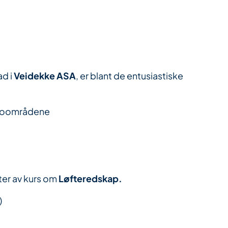
d i
Veidekke ASA
, er blant de entusiastiske
sikoområdene
nter av kurs om
Løfteredskap.
)