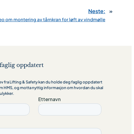
Neste:
»
eo om montering av tårnkran for løft av vindmølle
faglig oppdatert
 fra Lifting & Safety kan du holde deg faglig oppdatert
m HMS, og motta nyttig informasjon om hvordan du skal
ulykker.