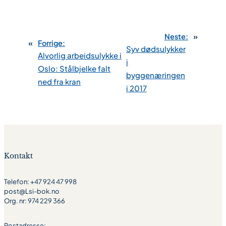
Neste:
»
«
Forrige:
Syv dødsulykker
Alvorlig arbeidsulykke i
i
Oslo: Stålbjelke falt
byggenæringen
ned fra kran
i 2017
Kontakt
Telefon: +47 924 47 998
post@Lsi-bok.no
Org. nr: 974 229 366
Postadresse: