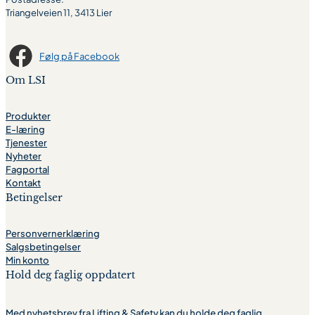
Triangelveien 11, 3413 Lier
Følg på Facebook
Om LSI
Produkter
E-læring
Tjenester
Nyheter
Fagportal
Kontakt
Betingelser
Personvernerklæring
Salgsbetingelser
Min konto
Hold deg faglig oppdatert
Med nyhetsbrev fra Lifting & Safety kan du holde deg faglig