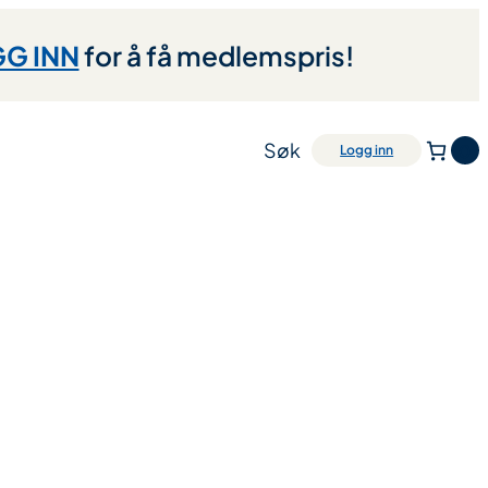
G INN
for å få medlemspris!
Søk
0
Logg inn