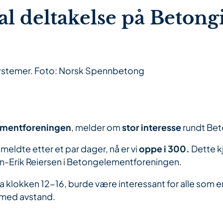
tal deltakelse på Beton
ystemer. Foto: Norsk Spennbetong
mentforeningen
, melder om
stor interesse
rundt Bet
meldte etter et par dager, nå er vi
oppe i 300.
Dette k
John-Erik Reiersen i Betongelementforeningen.
 klokken 12-16, burde være interessant for alle som e
r med avstand.