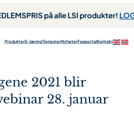
LEMSPRIS på alle LSI produkter!
LOG
Produkter
E-læring
Tjenester
Nyheter
Fagportal
Kontakt
ene 2021 blir
webinar 28. januar