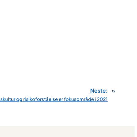
Neste:
»
skultur og risikoforståelse er fokusområde i 2021