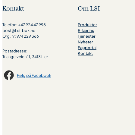
Kontakt
Om LSI
Telefon: +47 924 47 998
Produkter
post@Lsi-bok.no
E-læring
Org. nr: 974 229 366
Tjenester
Nyheter
Fagportal
Postadresse:
Kontakt
Triangelveien 11, 3413 Lier
Følg på Facebook