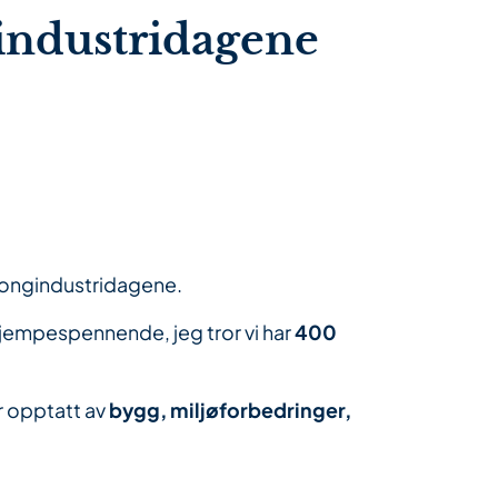
gindustridagene
ongindustridagene.
jempespennende, jeg tror vi har
400
r opptatt av
bygg, miljøforbedringer,