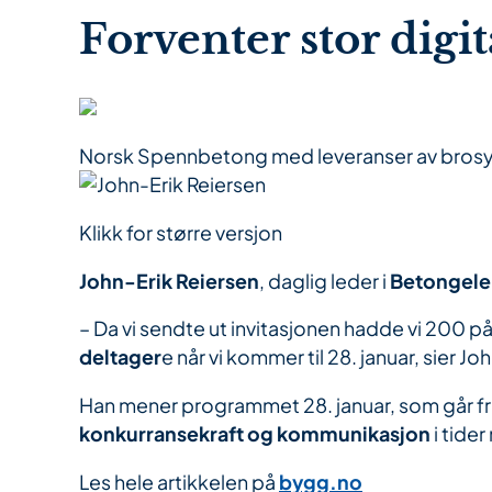
Forventer stor digi
Norsk Spennbetong med leveranser av bros
Klikk for større versjon
John-Erik Reiersen
, daglig leder i
Betongele
– Da vi sendte ut invitasjonen hadde vi 200 på
deltager
e når vi kommer til 28. januar, sier 
Han mener programmet 28. januar, som går fra
konkurransekraft og kommunikasjon
i tide
Les hele artikkelen på
bygg.no