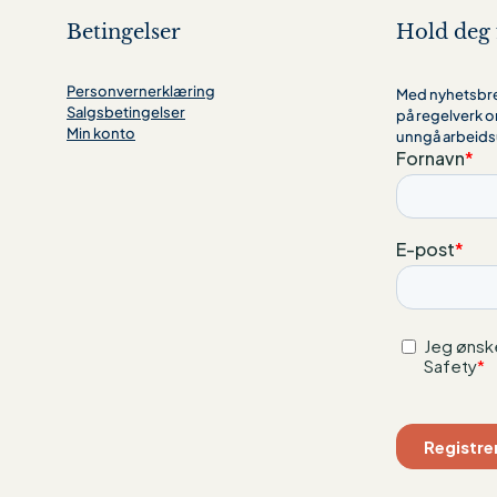
Betingelser
Hold deg 
Personvernerklæring
Med nyhetsbrev
Salgsbetingelser
på regelverk o
Min konto
unngå arbeids