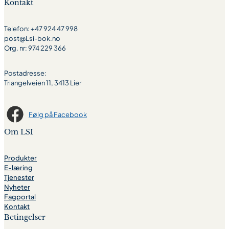
Kontakt
Telefon: +47 924 47 998
post@Lsi-bok.no
Org. nr: 974 229 366
Postadresse:
Triangelveien 11, 3413 Lier
Følg på Facebook
Om LSI
Produkter
E-læring
Tjenester
Nyheter
Fagportal
Kontakt
Betingelser