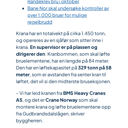
Randeklev bru i oktober
Bane Nor skal undersøke kontroller av
over 1.000 bruer for mulige
regelbrudd
Krana har en totalvekt på cirka 1.450 tonn,
og opereres av en sjåfør som sitter inne i
krana.
En supervisor er på plassen og
dirigerer den
. Kranbommen, som skal løfte
bruelementene, har en lengde på 84 meter.
Den har en løftekapasitet på
329 tonn på 58
meter
, som er avstanden fra senter kran til
løftet, det vil si den midterste bruseksjonen.
– Vi har leid kranen fra
BMS Heavy Cranes
AS
, og det er
Crane Norway
som skal
montere krana og løfte bruelementene opp
fra Gudbrandsdalslågen, skriver
byggherren.