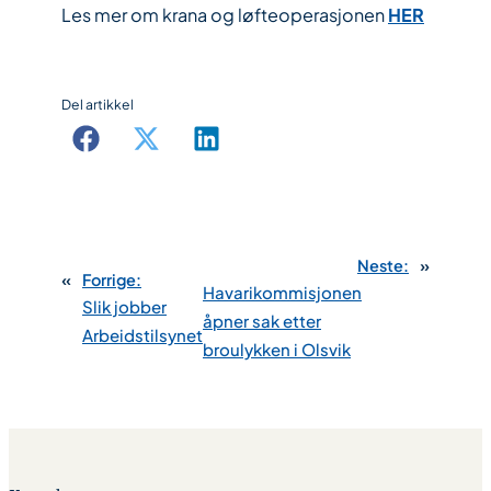
Les mer om krana og løfteoperasjonen
HER
Del artikkel
Neste:
»
«
Forrige:
Havarikommisjonen
Slik jobber
åpner sak etter
Arbeidstilsynet
broulykken i Olsvik