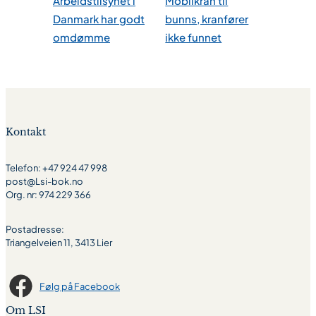
Arbeidstilsynet i
Mobilkran til
Danmark har godt
bunns, kranfører
omdømme
ikke funnet
Kontakt
Telefon: +47 924 47 998
post@Lsi-bok.no
Org. nr: 974 229 366
Postadresse:
Triangelveien 11, 3413 Lier
Følg på Facebook
Om LSI