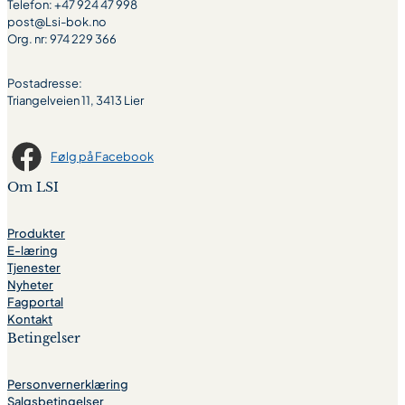
Telefon: +47 924 47 998
post@Lsi-bok.no
Org. nr: 974 229 366
Postadresse:
Triangelveien 11, 3413 Lier
Følg på Facebook
Om LSI
Produkter
E-læring
Tjenester
Nyheter
Fagportal
Kontakt
Betingelser
Personvernerklæring
Salgsbetingelser