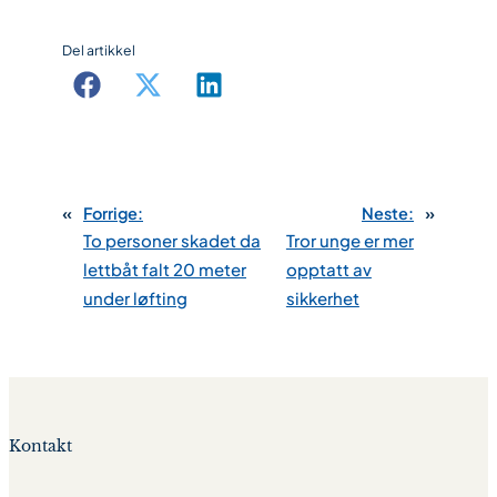
Del artikkel
«
Forrige:
Neste:
»
To personer skadet da
Tror unge er mer
lettbåt falt 20 meter
opptatt av
under løfting
sikkerhet
Kontakt