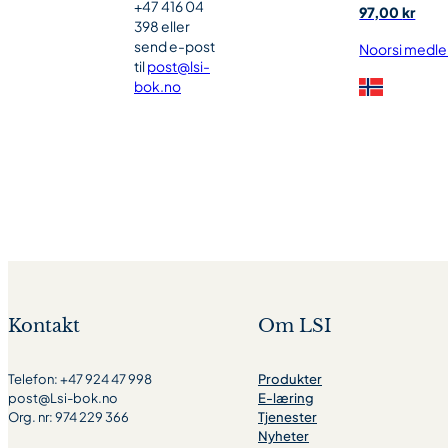
+47 416 04
97,00
kr
398 eller
send e-post
Noorsi medl
til
post@lsi-
bok.no
Kontakt
Om LSI
Telefon: +47 924 47 998
Produkter
post@Lsi-bok.no
E-læring
Org. nr: 974 229 366
Tjenester
Nyheter