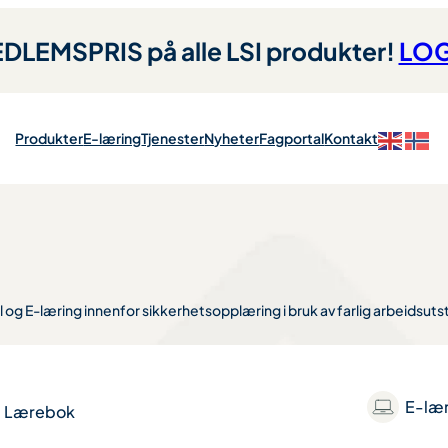
LEMSPRIS på alle LSI produkter!
LOG
Produkter
E-læring
Tjenester
Nyheter
Fagportal
Kontakt
 og E-læring innenfor sikkerhetsopplæring i bruk av farlig arbeidsutst
E-læ
Lærebok