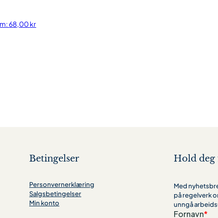
em:
68,00
kr
Betingelser
Hold deg 
Personvernerklæring
Med nyhetsbrev
Salgsbetingelser
på regelverk o
Min konto
unngå arbeids