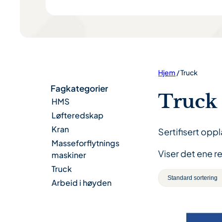
Hjem
/ Truck
Fagkategorier
Truck
HMS
Løfteredskap
Kran
Sertifisert opp
Masseforflytnings
Viser det ene r
maskiner
Truck
Arbeid i høyden