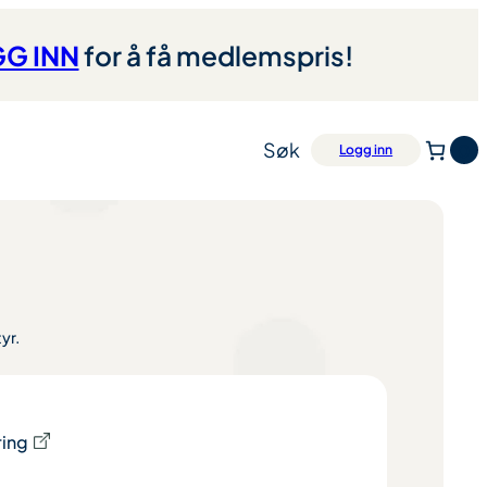
G INN
for å få medlemspris!
Søk
0
Logg inn
yr.
ring