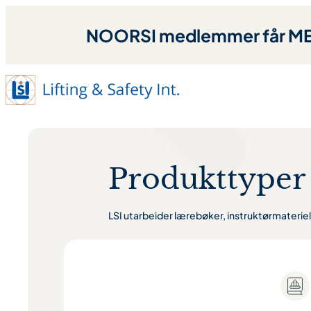
Hopp
til
NOORSI medlemmer får MED
innhold
Produkttyper
LSI utarbeider lærebøker, instruktørmateriell