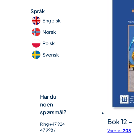
Språk
Engelsk
Norsk
Polsk
Svensk
Har du
noen
spørsmål?
Bok 12 –
Ring +47 924
47 998 /
Varenr.:
208